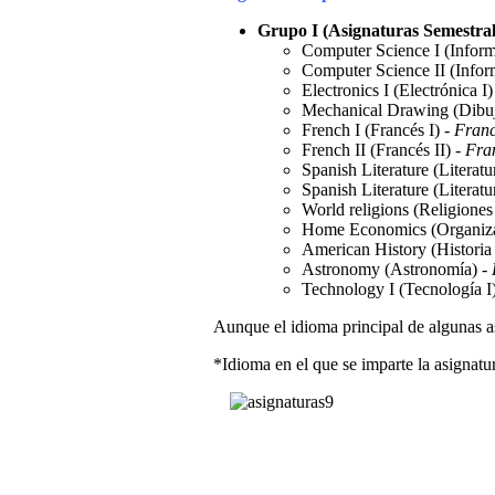
Grupo I (Asignaturas Semestral
Computer Science I (Informá
Computer Science II (Inform
Electronics I (Electrónica I)
Mechanical Drawing (Dibuj
French I (Francés I) -
Franc
French II (Francés II) -
Fran
Spanish Literature (Literatu
Spanish Literature (Literatu
World religions (Religione
Home Economics (Organiza
American History (Historia
Astronomy (Astronomía) -
Technology I (Tecnología I
Aunque el idioma principal de algunas as
*Idioma en el que se imparte la asignatu