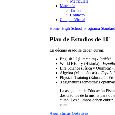
Matricúlate
Matrícula
Tarifas
Contacto
Campus Virtual
Home
High School
Programa Standar
Plan de Estudios de 10º
En décimo grado se deben cursar:
English I I (Literatura) -
Inglés*
World History (Historia) -
Españo
Life Science (Física y Química) -
Algebra (Matemáticas) -
Español
Physical Training (Educación Físi
3 asignaturas semestrales optativa
La asignatura de Educación Física
dos créditos de la misma para obt
curso. Los alumnos deben cubrir, 
curso.
Asignaturas Optativas