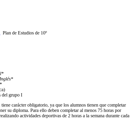
d
Plan de Estudios de 10º
l*
Inglés*
*
ca)
s del grupo I
 tiene carácter obligatorio, ya que los alumnos tienen que completar
ener su diploma. Para ello deben completar al menos 75 horas por
realizando actividades deportivas de 2 horas a la semana durante cada