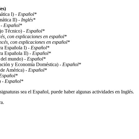
es)
tica I) -
Español*
ática II) -
Inglés*
 -
Español*
o Técnico) -
Español*
és, con explicaciones en español*
cés, con explicaciones en español*
ra Española I) -
Español*
ra Española II) -
Español*
s del mundo) -
Español*
ción y Economía Doméstica) -
Español*
 de América) -
Español*
Español*
) -
Español*
ignaturas sea el Español, puede haber algunas actividades en Inglés.
ra.