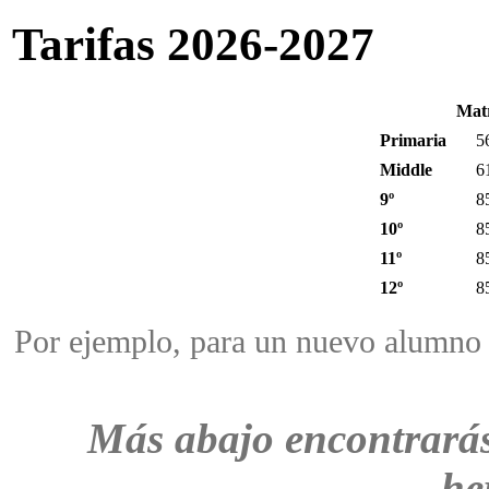
Tarifas 2026-2027
Matr
Primaria
5
Middle
6
9º
8
10º
8
11º
8
12º
8
Por ejemplo, para un nuevo alumno 
Más abajo encontrarás 
he