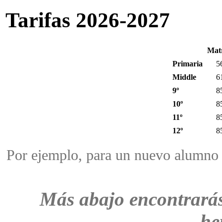
Tarifas 2026-2027
Matr
Primaria
5
Middle
6
9º
8
10º
8
11º
8
12º
8
Por ejemplo, para un nuevo alumno 
Más abajo encontrarás 
he